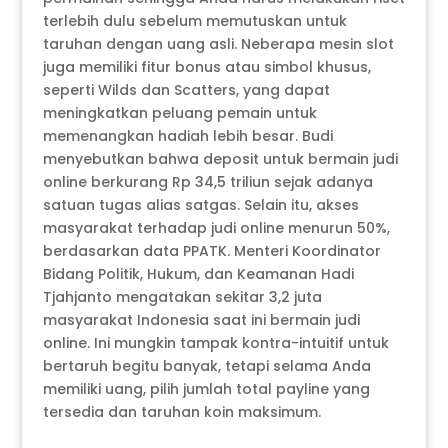
terlebih dulu sebelum memutuskan untuk
taruhan dengan uang asli. Neberapa mesin slot
juga memiliki fitur bonus atau simbol khusus,
seperti Wilds dan Scatters, yang dapat
meningkatkan peluang pemain untuk
memenangkan hadiah lebih besar. Budi
menyebutkan bahwa deposit untuk bermain judi
online berkurang Rp 34,5 triliun sejak adanya
satuan tugas alias satgas. Selain itu, akses
masyarakat terhadap judi online menurun 50%,
berdasarkan data PPATK. Menteri Koordinator
Bidang Politik, Hukum, dan Keamanan Hadi
Tjahjanto mengatakan sekitar 3,2 juta
masyarakat Indonesia saat ini bermain judi
online. Ini mungkin tampak kontra-intuitif untuk
bertaruh begitu banyak, tetapi selama Anda
memiliki uang, pilih jumlah total payline yang
tersedia dan taruhan koin maksimum.