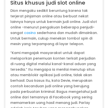
Situs khusus judi slot online
Dion mengaku sedikit beruntung karena tak
terjerat pinjaman online atau berbuat nekat
lainnya hanya untuk bermain judi online. Judi slot
online -menurut pengakuan beberapa penjudi-
sangat
casino
sederhana dan mudah dimainkan.
Untuk bermain, cukup menekan tombol spin di
mesin yang terpampang di layar telepon.
“Kami mengajak masyarakat untuk dapat
melaporkan penemuan konten terkait perjudian
di ruang digital melalui kanal-kanal aduan yang
tersedia.” Itu mengapa ia menilai menutup situs
atau memblokir aplikasi judi online, tidak akan
berhasil. Dua kasus itu, kata Devie, merupakan
contoh kecanduan judi online yang berujung
pada perbuatan kriminal. Bagus mengetahui judi
online dari temannya di Facebook yang sering
memamerkan uang hasil menang judi. Parlay