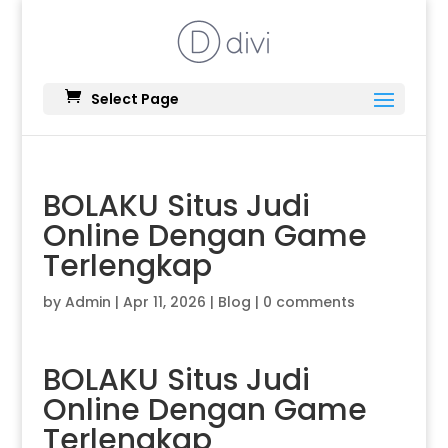
Select Page
BOLAKU Situs Judi
Online Dengan Game
Terlengkap
by
Admin
|
Apr 11, 2026
|
Blog
|
0 comments
BOLAKU Situs Judi
Online Dengan Game
Terlengkap