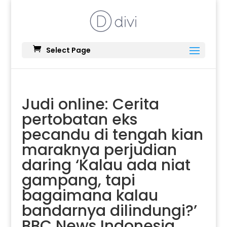
Select Page
Judi online: Cerita
pertobatan eks
pecandu di tengah kian
maraknya perjudian
daring ‘Kalau ada niat
gampang, tapi
bagaimana kalau
bandarnya dilindungi?’
BBC News Indonesia