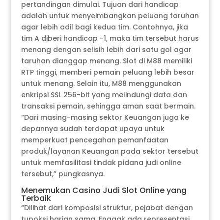
pertandingan dimulai. Tujuan dari handicap
adalah untuk menyeimbangkan peluang taruhan
agar lebih adil bagi kedua tim. Contohnya, jika
tim A diberi handicap -1, maka tim tersebut harus
menang dengan selisih lebih dari satu gol agar
taruhan dianggap menang. Slot di M88 memiliki
RTP tinggi, memberi pemain peluang lebih besar
untuk menang. Selain itu, M88 menggunakan
enkripsi SSL 256-bit yang melindungi data dan
transaksi pemain, sehingga aman saat bermain.
“Dari masing-masing sektor Keuangan juga ke
depannya sudah terdapat upaya untuk
memperkuat pencegahan pemanfaatan
produk/layanan Keuangan pada sektor tersebut
untuk memfasilitasi tindak pidana judi online
tersebut,” pungkasnya.
Menemukan Casino Judi Slot Online yang
Terbaik
“Dilihat dari komposisi struktur, pejabat dengan
tupoksi harian sama. Enggak ada representasi