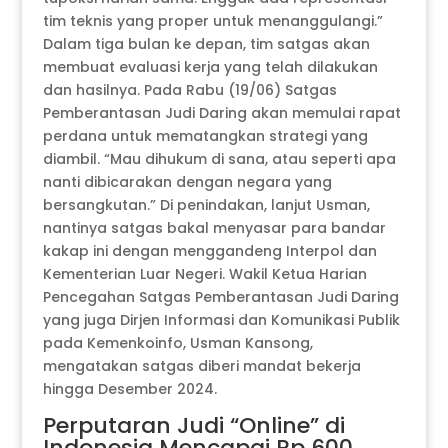
tim teknis yang proper untuk menanggulangi.”
Dalam tiga bulan ke depan, tim satgas akan
membuat evaluasi kerja yang telah dilakukan
dan hasilnya. Pada Rabu (19/06) Satgas
Pemberantasan Judi Daring akan memulai rapat
perdana untuk mematangkan strategi yang
diambil. “Mau dihukum di sana, atau seperti apa
nanti dibicarakan dengan negara yang
bersangkutan.” Di penindakan, lanjut Usman,
nantinya satgas bakal menyasar para bandar
kakap ini dengan menggandeng Interpol dan
Kementerian Luar Negeri. Wakil Ketua Harian
Pencegahan Satgas Pemberantasan Judi Daring
yang juga Dirjen Informasi dan Komunikasi Publik
pada Kemenkoinfo, Usman Kansong,
mengatakan satgas diberi mandat bekerja
hingga Desember 2024.
Perputaran Judi “Online” di
Indonesia Mencapai Rp 600